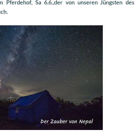
m Pferdehof, Sa 6.6.,der von unseren Jüngsten des
AM
uch.
SAMSTAG
06.06.