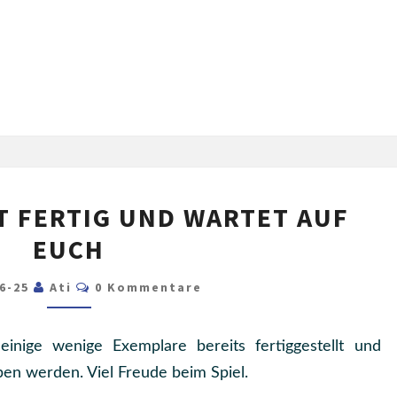
UNSER
ST FERTIG UND WARTET AUF
SPIEL
EUCH
IST
FERTIG
Kommentare
06-25
Ati
0 Kommentare
UND
WARTET
inige wenige Exemplare bereits fertiggestellt und
AUF
en werden. Viel Freude beim Spiel.
EUCH