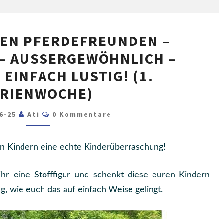
– FRE
KIND
FERIEN
DEN PFERDEFREUNDEN –
BEI
– AUSSERGEWÖHNLICH – K
DEN
INFACH LUSTIG! (1. F
PFERDEFREUNDEN
–
RIENWOCHE)
ZAUBERHAFT
Kommentare
06-25
Ati
0 Kommentare
–
AUSSERGEWÖHNLICH –
K
n Kindern eine echte Kinderüberraschung!
OMISCH –
E
ihr eine Stofffigur und schenkt diese euren Kindern
INFACH L
g, wie euch das auf einfach Weise gelingt.
USTIG! (