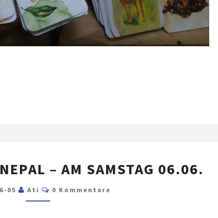
DER
NEPAL – AM SAMSTAG 06.06.
ZAUBER
VON
Kommentare
06-05
Ati
0 Kommentare
NEPAL
–